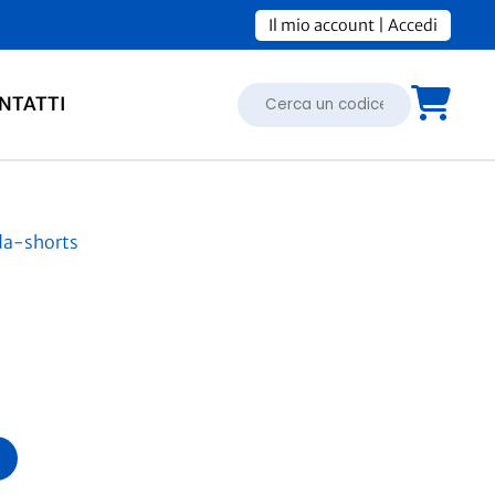
Il mio account
|
Accedi
NTATTI
da-shorts