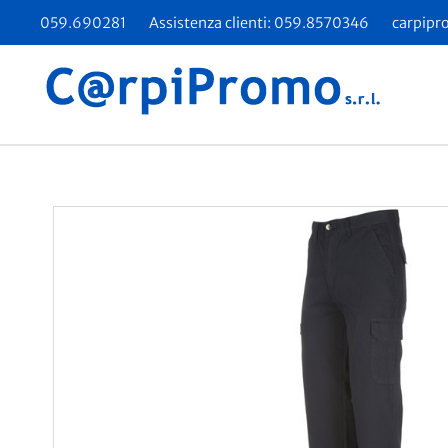
059.690281
Assistenza clienti: 059.8570346
carpipr