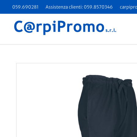
059.690281
Assistenza clienti: 059.8570346
carpipr