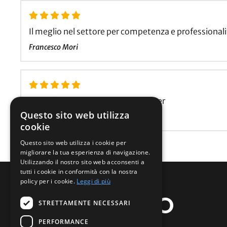
Il meglio nel settore per competenza e professionali
Francesco Mori
Serietá disponibilità e qualità, super
Questo sito web utilizza
Federico Bergamini
cookie
Questo sito web utilizza i cookie per
migliorare la tua esperienza di navigazione.
Utilizzando il nostro sito web acconsenti a
tutti i cookie in conformità con la nostra
policy per i cookie.
Leggi di più
CARPIPROMO
STRETTAMENTE NECESSARI
PERFORMANCE