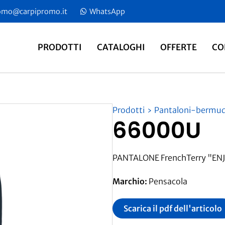
omo@carpipromo.it
​​ WhatsApp
PRODOTTI
CATALOGHI
OFFERTE
CO
Prodotti
Pantaloni-bermu
66000U
PANTALONE FrenchTerry "ENJ
Marchio:
Pensacola
Scarica il pdf dell'articolo