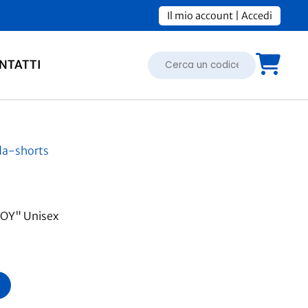
Il mio account
|
Accedi
NTATTI
da-shorts
OY" Unisex