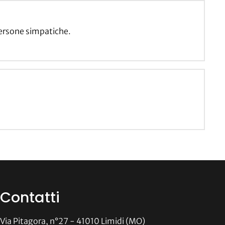
ersone simpatiche.
Contatti
Via Pitagora, n°27 - 41010 Limidi (MO)